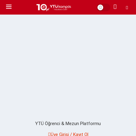
YTÜ Öğrenci & Mezun Platformu
Üye Girişi / Kayıt Ol