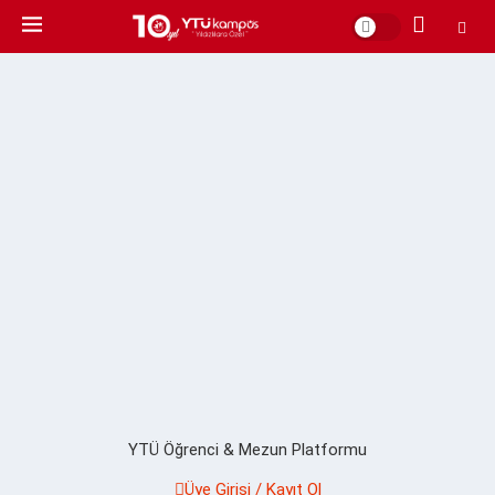
YTÜ Öğrenci & Mezun Platformu
Üye Girişi / Kayıt Ol