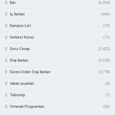
İlan
(6.204)
İş İlanları
(443)
Kampüs List
(19)
Serbest Kürsü
(71)
Soru-Cevap
(2.422)
Staj İlanları
(3.128)
Süresi Dolan Staj İlanları
(2.778)
taban-puanlari
(6)
Teknoloji
(7)
Yetenek Programları
(36)