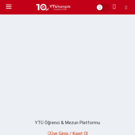
YTÜ Öğrenci & Mezun Platformu
Üye Girişi / Kayıt Ol