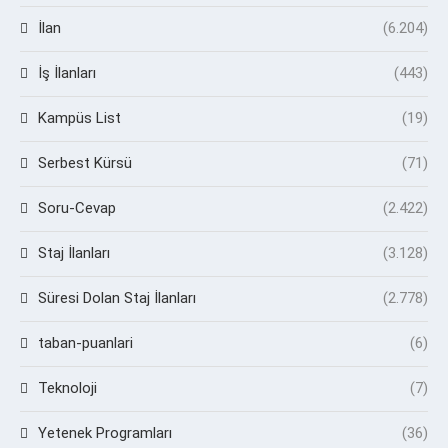
İlan
(6.204)
İş İlanları
(443)
Kampüs List
(19)
Serbest Kürsü
(71)
Soru-Cevap
(2.422)
Staj İlanları
(3.128)
Süresi Dolan Staj İlanları
(2.778)
taban-puanlari
(6)
Teknoloji
(7)
Yetenek Programları
(36)