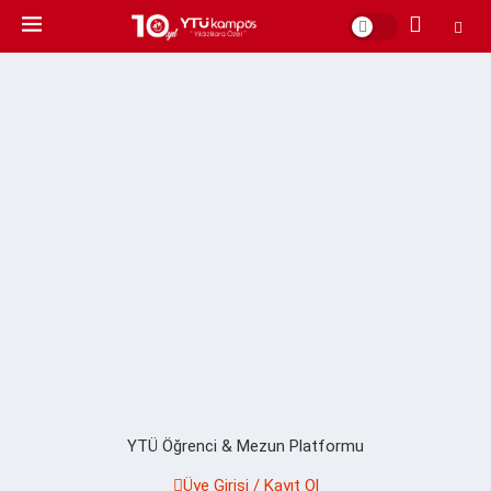
YTÜ Öğrenci & Mezun Platformu
Üye Girişi / Kayıt Ol