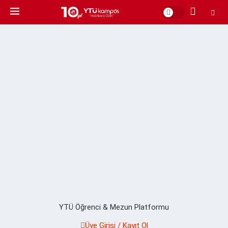
YTÜ Öğrenci & Mezun Platformu
Üye Girişi / Kayıt Ol