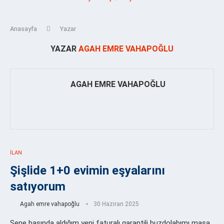
Anasayfa
Yazar
YAZAR
AGAH EMRE VAHAPOĞLU
AGAH EMRE VAHAPOĞLU
İLAN
Şişlide 1+0 evimin eşyalarını
satıyorum
Agah emre vahapoğlu
30 Haziran 2025
Sene başında aldığım yeni faturalı garantili buzdolabımı masa