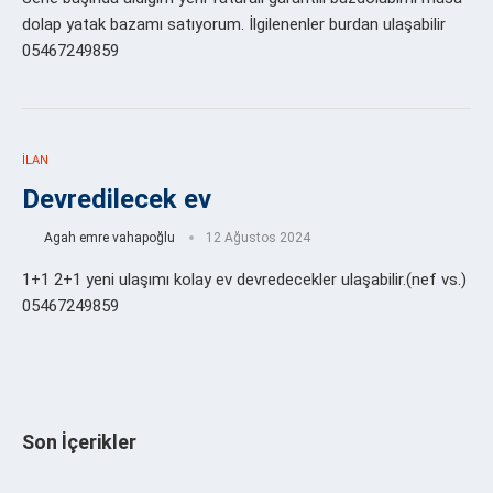
dolap yatak bazamı satıyorum. İlgilenenler burdan ulaşabilir
05467249859
İLAN
Devredilecek ev
Agah emre vahapoğlu
12 Ağustos 2024
1+1 2+1 yeni ulaşımı kolay ev devredecekler ulaşabilir.(nef vs.)
05467249859
Son İçerikler