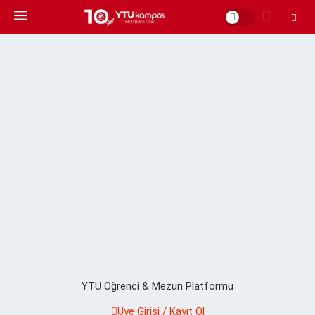
YTÜ Öğrenci & Mezun Platformu
Üye Girişi / Kayıt Ol