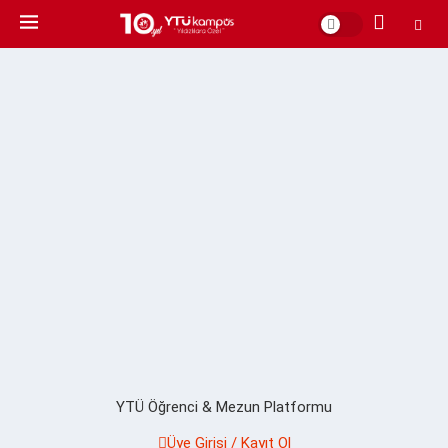
YTÜ Öğrenci & Mezun Platformu
Üye Girişi / Kayıt Ol