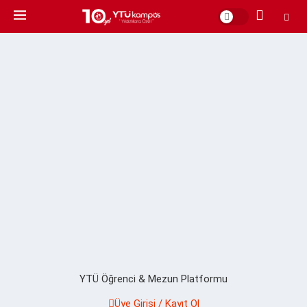
YTÜ Öğrenci & Mezun Platformu
Üye Girişi / Kayıt Ol