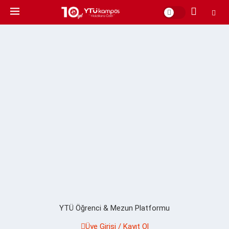
YTÜ Öğrenci & Mezun Platformu
Üye Girişi / Kayıt Ol