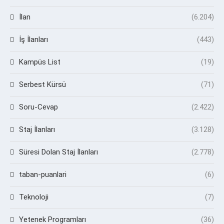
İlan
(6.204)
İş İlanları
(443)
Kampüs List
(19)
Serbest Kürsü
(71)
Soru-Cevap
(2.422)
Staj İlanları
(3.128)
Süresi Dolan Staj İlanları
(2.778)
taban-puanlari
(6)
Teknoloji
(7)
Yetenek Programları
(36)