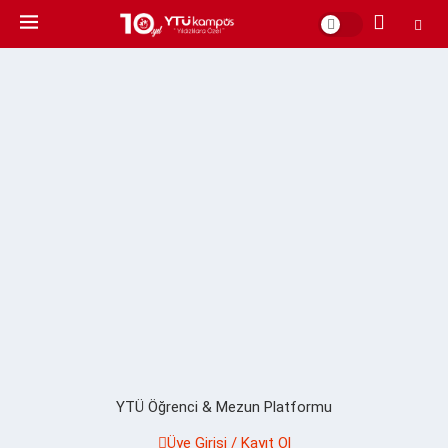
YTÜ Öğrenci & Mezun Platformu
Üye Girişi / Kayıt Ol