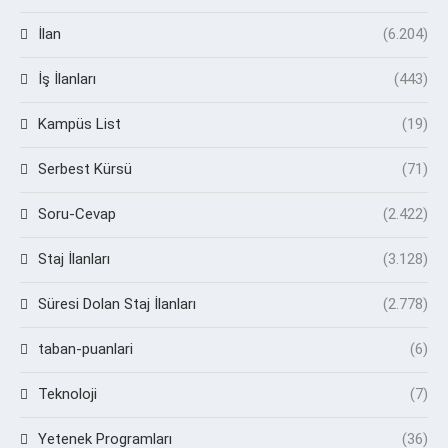
İlan
(6.204)
İş İlanları
(443)
Kampüs List
(19)
Serbest Kürsü
(71)
Soru-Cevap
(2.422)
Staj İlanları
(3.128)
Süresi Dolan Staj İlanları
(2.778)
taban-puanlari
(6)
Teknoloji
(7)
Yetenek Programları
(36)