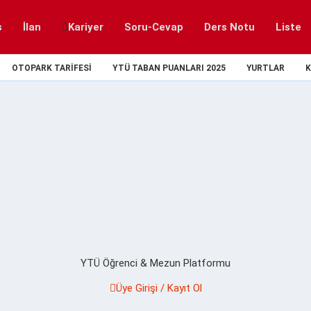
s
İlan
Kariyer
Soru-Cevap
Ders Notu
Liste
OTOPARK TARIFESI
YTÜ TABAN PUANLARI 2025
YURTLAR
K
YTÜ Öğrenci & Mezun Platformu
Üye Girişi / Kayıt Ol