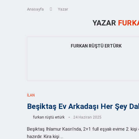
Anasayfa
Yazar
YAZAR
FURK
FURKAN RÜŞTÜ ERTÜRK
İLAN
Beşiktaş Ev Arkadaşı Her Şey Da
furkan rüştü ertürk
24 Haziran 2025
Beşiktaş Ihlamur Kasrı’nda, 2+1 full eşyalı evime 2. kişi
hazırdır. Kira kişi …