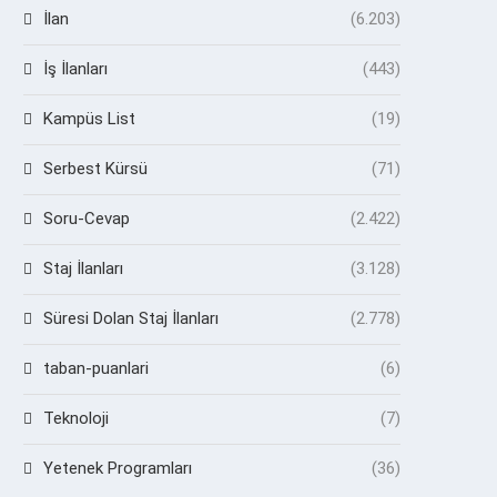
İlan
(6.203)
İş İlanları
(443)
Kampüs List
(19)
Serbest Kürsü
(71)
Soru-Cevap
(2.422)
Staj İlanları
(3.128)
Süresi Dolan Staj İlanları
(2.778)
taban-puanlari
(6)
Teknoloji
(7)
Yetenek Programları
(36)