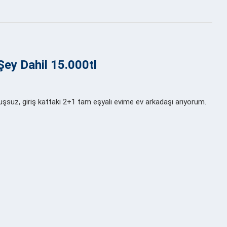
ey Dahil 15.000tl
uşsuz, giriş kattaki 2+1 tam eşyalı evime ev arkadaşı arıyorum.