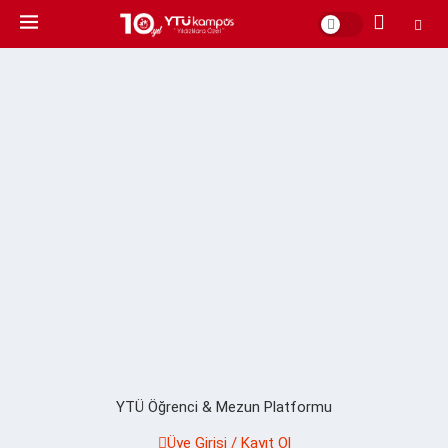
YTÜ Öğrenci & Mezun Platformu
Üye Girişi / Kayıt Ol