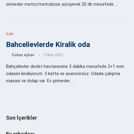
sirinevler metro/metrobüse yürüyerek 20 dk mesafede. …
İLAN
Bahcelievlerde Kiralik oda
Furkan Ayhan
7 Ekim 2022
Bahçelievler devlet hastanesine 3 dakika mesafede 2+1 evin
odasini kiraliyorum. 5 katta ve asansörsüz. Odada çalışma
masasi ve dolap var. Ev şirinevler …
Son İçerikler
Ev arkadaşı