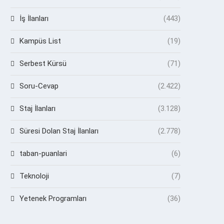
İş İlanları
(443)
Kampüs List
(19)
Serbest Kürsü
(71)
Soru-Cevap
(2.422)
Staj İlanları
(3.128)
Süresi Dolan Staj İlanları
(2.778)
taban-puanlari
(6)
Teknoloji
(7)
Yetenek Programları
(36)