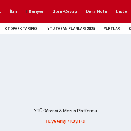
s
İlan
Kariyer
Soru-Cevap
Ders Notu
Liste
OTOPARK TARIFESI
YTÜ TABAN PUANLARI 2025
YURTLAR
K
YTÜ Öğrenci & Mezun Platformu
Üye Girişi / Kayıt Ol