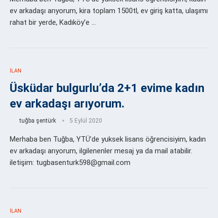
ev arkadaşı arıyorum, kira toplam 1500tl, ev giriş katta, ulaşımı
rahat bir yerde, Kadıköy’e …
İLAN
Üsküdar bulgurlu’da 2+1 evime kadın
ev arkadaşı arıyorum.
tuğba şentürk
5 Eylül 2020
Merhaba ben Tuğba, YTÜ’de yuksek lisans öğrencisiyim, kadın
ev arkadaşı arıyorum, ilgilenenler mesaj ya da mail atabilir.
iletişim: tugbasenturk598@gmail.com
İLAN