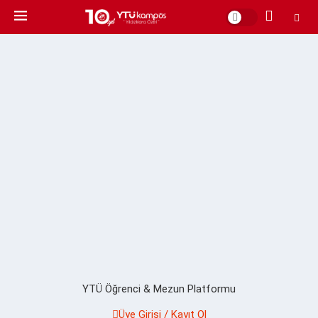
YTÜ Öğrenci & Mezun Platformu
Üye Girişi / Kayıt Ol