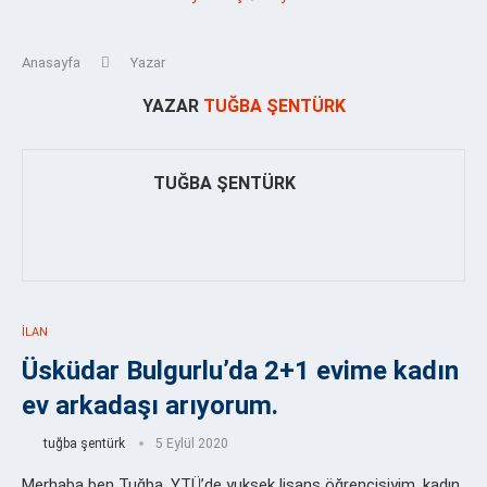
Anasayfa
Yazar
YAZAR
TUĞBA ŞENTÜRK
TUĞBA ŞENTÜRK
İLAN
Üsküdar Bulgurlu’da 2+1 evime kadın
ev arkadaşı arıyorum.
tuğba şentürk
5 Eylül 2020
Merhaba ben Tuğba, YTÜ’de yuksek lisans öğrencisiyim, kadın