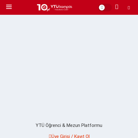
YTÜ Öğrenci & Mezun Platformu
Üye Girişi / Kayıt Ol