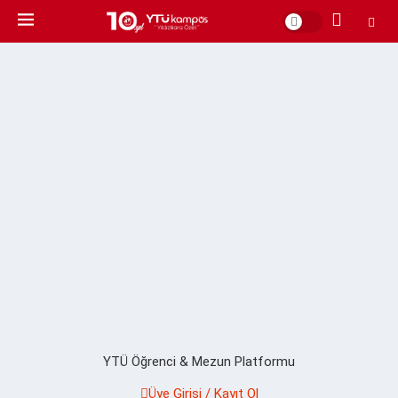
YTÜ Öğrenci & Mezun Platformu
Üye Girişi / Kayıt Ol