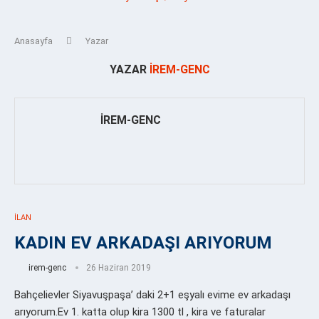
Anasayfa
Yazar
YAZAR
IREM-GENC
IREM-GENC
İLAN
KADIN EV ARKADAŞI ARIYORUM
irem-genc
26 Haziran 2019
Bahçelievler Siyavuşpaşa’ daki 2+1 eşyalı evime ev arkadaşı
arıyorum.Ev 1. katta olup kira 1300 tl , kira ve faturalar