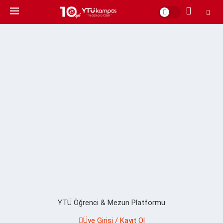
YTÜ Öğrenci & Mezun Platformu
Üye Girişi / Kayıt Ol