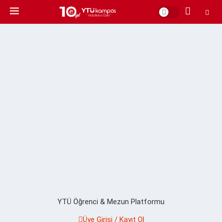
YTÜ Öğrenci & Mezun Platformu
Üye Girişi / Kayıt Ol