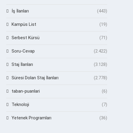
İş İlanları
(443)
Kampüs List
(19)
Serbest Kürsü
(71)
Soru-Cevap
(2.422)
Staj İlanları
(3.128)
Süresi Dolan Staj İlanları
(2.778)
taban-puanlari
(6)
Teknoloji
(7)
Yetenek Programları
(36)