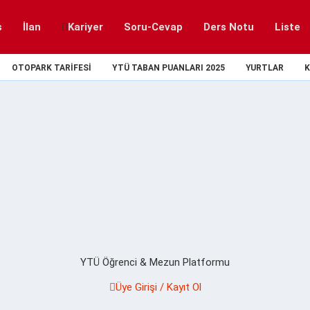
s
İlan
Kariyer
Soru-Cevap
Ders Notu
Liste
OTOPARK TARIFESI
YTÜ TABAN PUANLARI 2025
YURTLAR
K
YTÜ Öğrenci & Mezun Platformu
Üye Girişi / Kayıt Ol