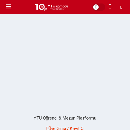
YTÜ Öğrenci & Mezun Platformu
Üye Girişi / Kayıt Ol