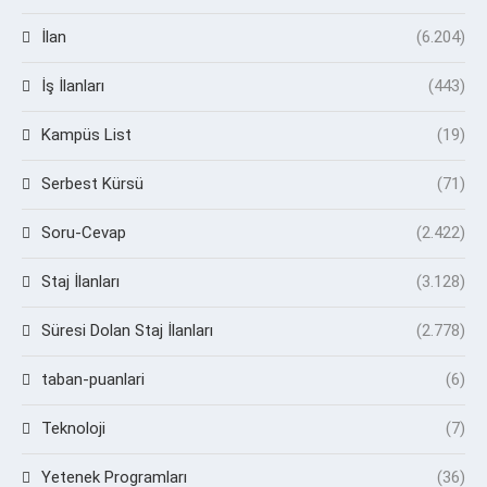
İlan
(6.204)
İş İlanları
(443)
Kampüs List
(19)
Serbest Kürsü
(71)
Soru-Cevap
(2.422)
Staj İlanları
(3.128)
Süresi Dolan Staj İlanları
(2.778)
taban-puanlari
(6)
Teknoloji
(7)
Yetenek Programları
(36)