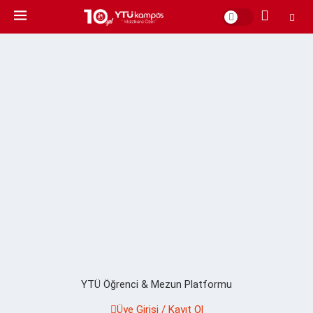
YTÜ Öğrenci & Mezun Platformu
Üye Girişi / Kayıt Ol