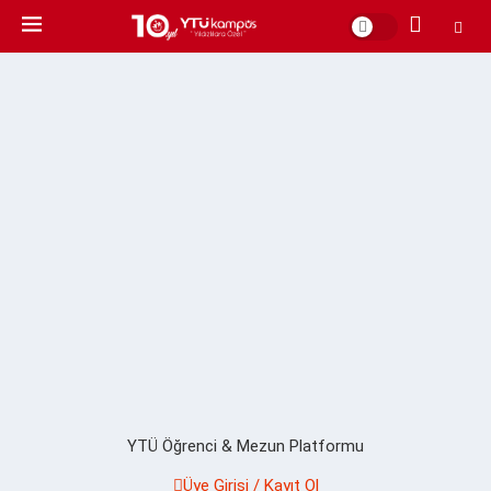
YTÜ Öğrenci & Mezun Platformu
Üye Girişi / Kayıt Ol