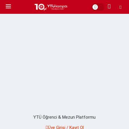
YTÜ Öğrenci & Mezun Platformu
Üye Girişi / Kayıt Ol