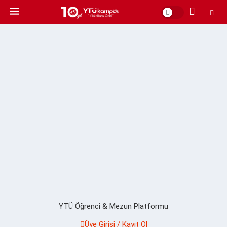
YTÜ Öğrenci & Mezun Platformu
Üye Girişi / Kayıt Ol