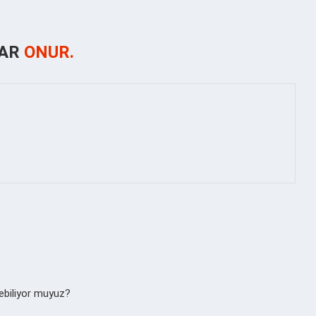
ZAR
ONUR.
ebiliyor muyuz?