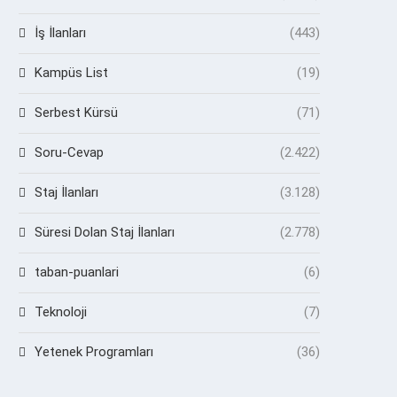
İş İlanları
(443)
Kampüs List
(19)
Serbest Kürsü
(71)
Soru-Cevap
(2.422)
Staj İlanları
(3.128)
Süresi Dolan Staj İlanları
(2.778)
taban-puanlari
(6)
Teknoloji
(7)
Yetenek Programları
(36)