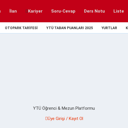
s
İlan
Kariyer
Soru-Cevap
Ders Notu
Liste
OTOPARK TARIFESI
YTÜ TABAN PUANLARI 2025
YURTLAR
K
YTÜ Öğrenci & Mezun Platformu
Üye Girişi / Kayıt Ol