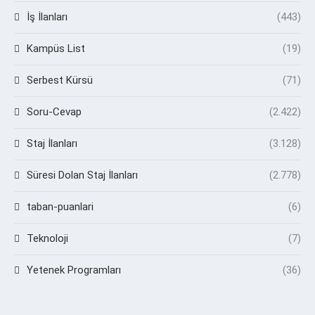
İş İlanları
(443)
Kampüs List
(19)
Serbest Kürsü
(71)
Soru-Cevap
(2.422)
Staj İlanları
(3.128)
Süresi Dolan Staj İlanları
(2.778)
taban-puanlari
(6)
Teknoloji
(7)
Yetenek Programları
(36)