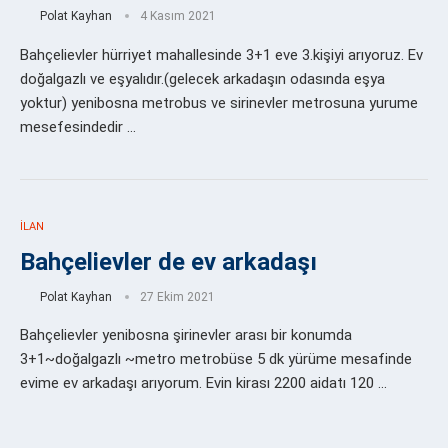
Polat Kayhan
4 Kasım 2021
Bahçelievler hürriyet mahallesinde 3+1 eve 3.kişiyi arıyoruz. Ev
doğalgazlı ve eşyalıdır.(gelecek arkadaşın odasında eşya
yoktur) yenibosna metrobus ve sirinevler metrosuna yurume
mesefesindedir …
İLAN
Bahçelievler de ev arkadaşı
Polat Kayhan
27 Ekim 2021
Bahçelievler yenibosna şirinevler arası bir konumda
3+1~doğalgazlı ~metro metrobüse 5 dk yürüme mesafinde
evime ev arkadaşı arıyorum. Evin kirası 2200 aidatı 120 …