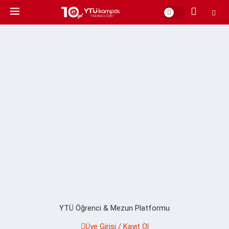
YTÜ Öğrenci & Mezun Platformu
Üye Girişi / Kayıt Ol