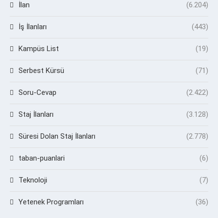
İlan
(6.204)
İş İlanları
(443)
Kampüs List
(19)
Serbest Kürsü
(71)
Soru-Cevap
(2.422)
Staj İlanları
(3.128)
Süresi Dolan Staj İlanları
(2.778)
taban-puanlari
(6)
Teknoloji
(7)
Yetenek Programları
(36)