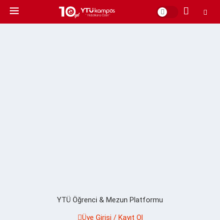
YTÜ Öğrenci & Mezun Platformu
Üye Girişi / Kayıt Ol