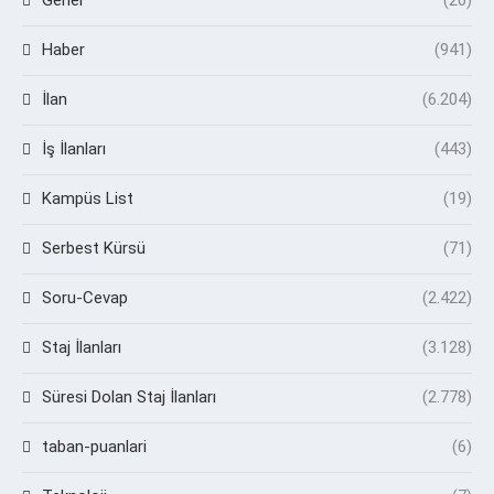
Genel
(20)
Haber
(941)
İlan
(6.204)
İş İlanları
(443)
Kampüs List
(19)
Serbest Kürsü
(71)
Soru-Cevap
(2.422)
Staj İlanları
(3.128)
Süresi Dolan Staj İlanları
(2.778)
taban-puanlari
(6)