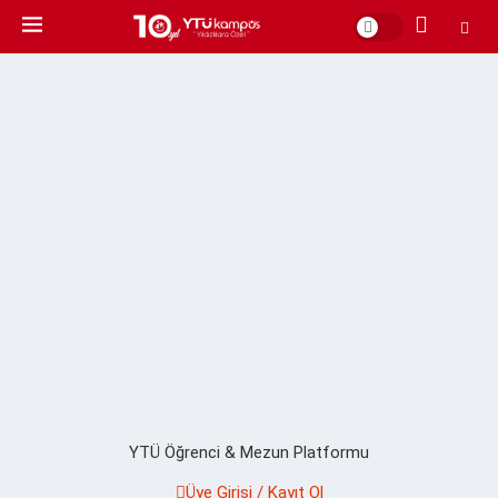
YTÜ Öğrenci & Mezun Platformu
Üye Girişi / Kayıt Ol