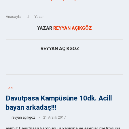
Anasayfa
Yazar
YAZAR
REYYAN AÇIKGÖZ
REYYAN AÇIKGÖZ
İLAN
Davutpasa Kampüsüne 10dk. Acill
bayan arkadaş!!!
reyyan açıkgöz
21 Aralık 2017
evimiz Davutpaşa kampüsü B kapısına ve esenler metrosuna