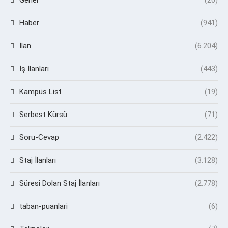
Genel
(20)
Haber
(941)
İlan
(6.204)
İş İlanları
(443)
Kampüs List
(19)
Serbest Kürsü
(71)
Soru-Cevap
(2.422)
Staj İlanları
(3.128)
Süresi Dolan Staj İlanları
(2.778)
taban-puanlari
(6)