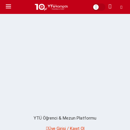
YTÜ Öğrenci & Mezun Platformu
Üye Girişi / Kayıt Ol