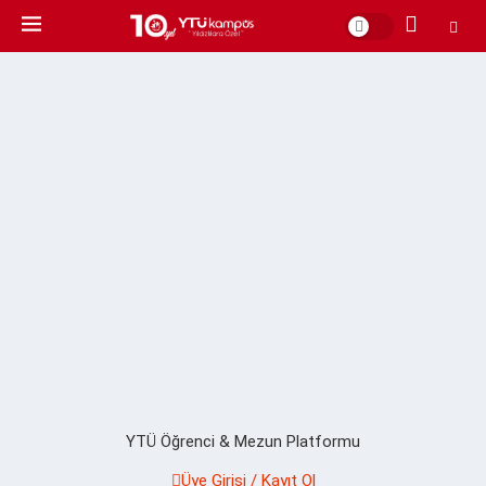
YTÜ Öğrenci & Mezun Platformu
Üye Girişi / Kayıt Ol