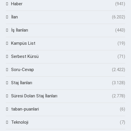
Haber
(941)
İlan
(6.202)
İş İlanları
(443)
Kampüs List
(19)
Serbest Kürsü
(71)
Soru-Cevap
(2.422)
Staj İlanları
(3.128)
Süresi Dolan Staj İlanları
(2.778)
taban-puanlari
(6)
Teknoloji
(7)