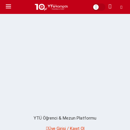
YTÜ Öğrenci & Mezun Platformu
Üye Girişi / Kayıt Ol