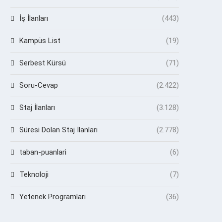
İş İlanları
(443)
Kampüs List
(19)
Serbest Kürsü
(71)
Soru-Cevap
(2.422)
Staj İlanları
(3.128)
Süresi Dolan Staj İlanları
(2.778)
taban-puanlari
(6)
Teknoloji
(7)
Yetenek Programları
(36)