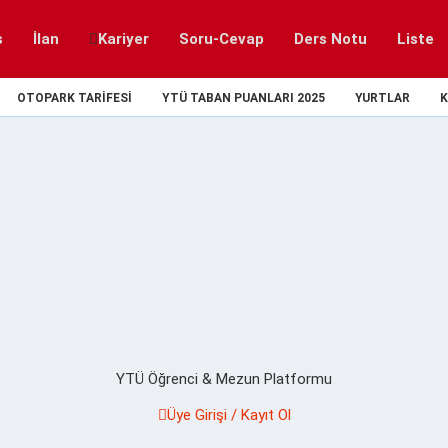
s
İlan
Kariyer
Soru-Cevap
Ders Notu
Liste
OTOPARK TARIFESI
YTÜ TABAN PUANLARI 2025
YURTLAR
K
YTÜ Öğrenci & Mezun Platformu
Üye Girişi / Kayıt Ol