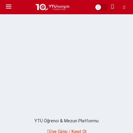
YTÜ Öğrenci & Mezun Platformu
Üye Girişi / Kayıt Ol