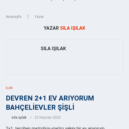
Anasayfa
Yazar
YAZAR
SILA IŞILAK
SILA IŞILAK
İLAN
DEVREN 2+1 EV ARIYORUM
BAHÇELİEVLER ŞİŞLİ
sıla ışılak
22 Haziran 2022
2+1, tercihen metrobüs-metro yakını bir ev arıyorum.