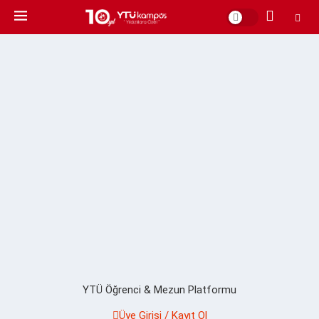
YTÜ Öğrenci & Mezun Platformu
Üye Girişi / Kayıt Ol