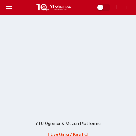
YTÜ Öğrenci & Mezun Platformu
Üye Girişi / Kayıt Ol