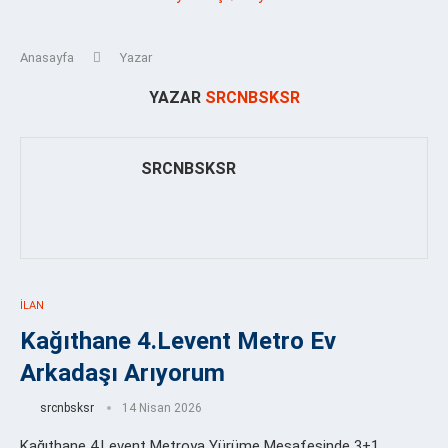
Anasayfa
Yazar
YAZAR
SRCNBSKSR
SRCNBSKSR
İLAN
Kağıthane 4.Levent Metro Ev
Arkadaşı Arıyorum
srcnbsksr
14 Nisan 2026
Kağıthane 4.Levent Metroya Yürüme Mesafesinde 3+1