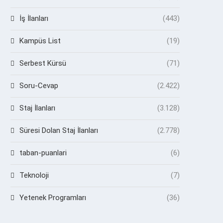
İş İlanları
(443)
Kampüs List
(19)
Serbest Kürsü
(71)
Soru-Cevap
(2.422)
Staj İlanları
(3.128)
Süresi Dolan Staj İlanları
(2.778)
taban-puanlari
(6)
Teknoloji
(7)
Yetenek Programları
(36)