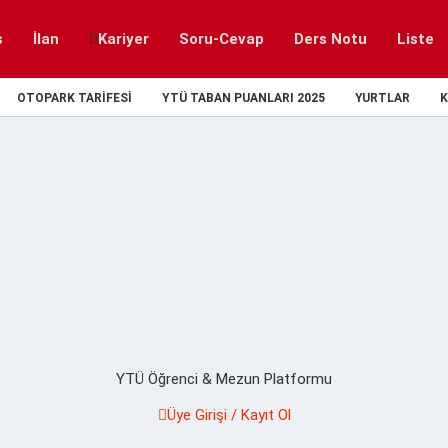
s
İlan
Kariyer
Soru-Cevap
Ders Notu
Liste
OTOPARK TARIFESI
YTÜ TABAN PUANLARI 2025
YURTLAR
K
YTÜ Öğrenci & Mezun Platformu
Üye Girişi / Kayıt Ol