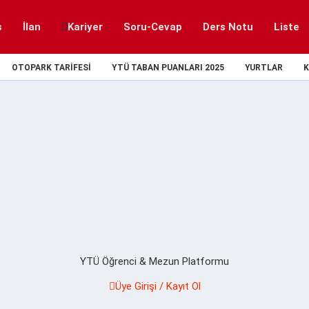
s
İlan
Kariyer
Soru-Cevap
Ders Notu
Liste
OTOPARK TARIFESI
YTÜ TABAN PUANLARI 2025
YURTLAR
K
YTÜ Öğrenci & Mezun Platformu
Üye Girişi / Kayıt Ol