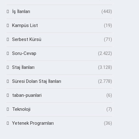
İş İlanları
(443)
Kampüs List
(19)
Serbest Kürsü
(71)
Soru-Cevap
(2.422)
Staj İlanları
(3.128)
Süresi Dolan Staj İlanları
(2.778)
taban-puanlari
(6)
Teknoloji
(7)
Yetenek Programları
(36)