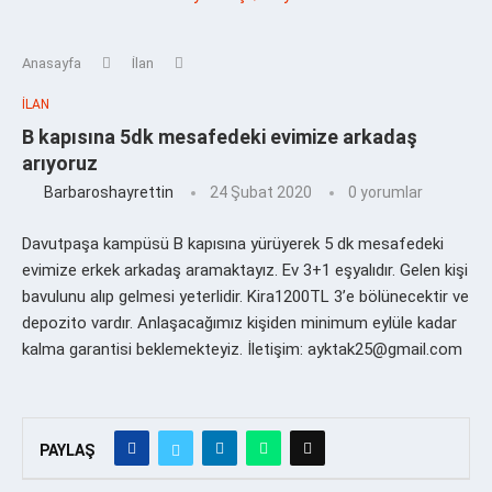
Anasayfa
İlan
İLAN
B kapısına 5dk mesafedeki evimize arkadaş
arıyoruz
Barbaroshayrettin
24 Şubat 2020
0 yorumlar
Davutpaşa kampüsü B kapısına yürüyerek 5 dk mesafedeki
evimize erkek arkadaş aramaktayız. Ev 3+1 eşyalıdır. Gelen kişi
bavulunu alıp gelmesi yeterlidir. Kira1200TL 3’e bölünecektir ve
depozito vardır. Anlaşacağımız kişiden minimum eylüle kadar
kalma garantisi beklemekteyiz. İletişim: ayktak25@gmail.com
PAYLAŞ