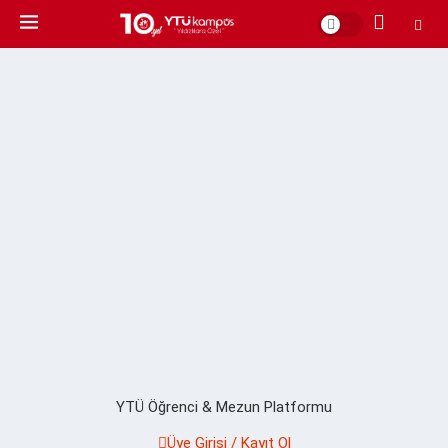
YTÜ Öğrenci & Mezun Platformu
Üye Girişi / Kayıt Ol