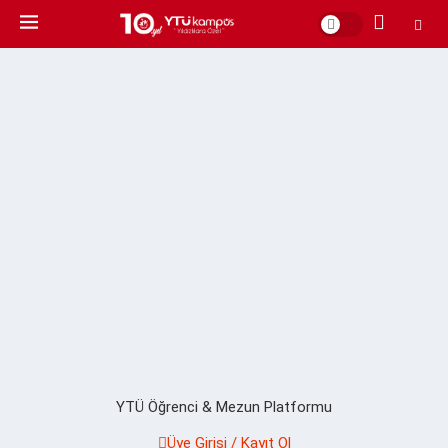
YTÜ Öğrenci & Mezun Platformu
Üye Girişi / Kayıt Ol