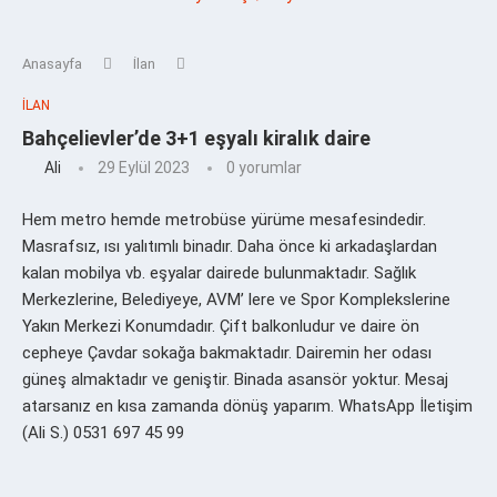
Anasayfa
İlan
İLAN
Bahçelievler’de 3+1 eşyalı kiralık daire
Ali
29 Eylül 2023
0 yorumlar
Hem metro hemde metrobüse yürüme mesafesindedir.
Masrafsız, ısı yalıtımlı binadır. Daha önce ki arkadaşlardan
kalan mobilya vb. eşyalar dairede bulunmaktadır. Sağlık
Merkezlerine, Belediyeye, AVM’ lere ve Spor Komplekslerine
Yakın Merkezi Konumdadır. Çift balkonludur ve daire ön
cepheye Çavdar sokağa bakmaktadır. Dairemin her odası
güneş almaktadır ve geniştir. Binada asansör yoktur. Mesaj
atarsanız en kısa zamanda dönüş yaparım. WhatsApp İletişim
(Ali S.) 0531 697 45 99