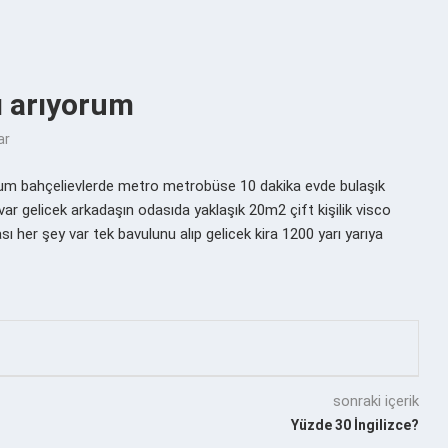
ı arıyorum
ar
orum bahçelievlerde metro metrobüse 10 dakika evde bulaşık
r gelicek arkadaşın odasıda yaklaşık 20m2 çift kişilik visco
ı her şey var tek bavulunu alıp gelicek kira 1200 yarı yarıya
sonraki içerik
Yüzde 30 İngilizce?