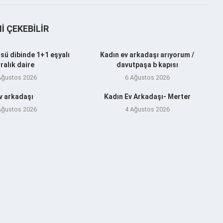
NI ÇEKEBILIR
sü dibinde 1+1 eşyalı
Kadın ev arkadaşı arıyorum /
iralık daire
davutpaşa b kapısı
Ağustos 2026
6 Ağustos 2026
v arkadaşı
Kadın Ev Arkadaşı- Merter
Ağustos 2026
4 Ağustos 2026