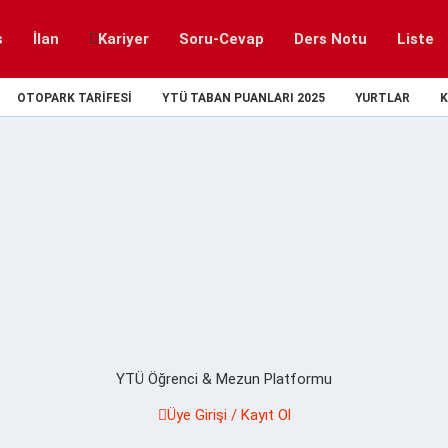
s
İlan
Kariyer
Soru-Cevap
Ders Notu
Liste
OTOPARK TARIFESI
YTÜ TABAN PUANLARI 2025
YURTLAR
K
YTÜ Öğrenci & Mezun Platformu
Üye Girişi / Kayıt Ol