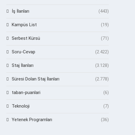
İş İlanları
(443)
Kampüs List
(19)
Serbest Kürsü
(71)
Soru-Cevap
(2.422)
Staj İlanları
(3.128)
Süresi Dolan Staj İlanları
(2.778)
taban-puanlari
(6)
Teknoloji
(7)
Yetenek Programları
(36)