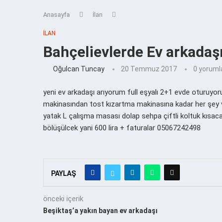
Anasayfa
İlan
İLAN
Bahçelievlerde Ev arkadaş
Oğulcan Tuncay
20 Temmuz 2017
0 yoruml
yeni ev arkadaşı arıyorum full eşyalı 2+1 evde oturuy
makinasından tost kızartma makinasına kadar her şey va
yatak L çalışma masası dolap sehpa çiftli koltuk kısacas
bölüşülcek yani 600 lira + faturalar 05067242498
PAYLAŞ
önceki içerik
Beşiktaş’a yakın bayan ev arkadaşı