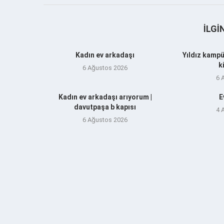
İLGI
Kadın ev arkadaşı
Yıldız kampü
k
6 Ağustos 2026
6 
Kadın ev arkadaşı arıyorum |
E
davutpaşa b kapısı
4 
6 Ağustos 2026