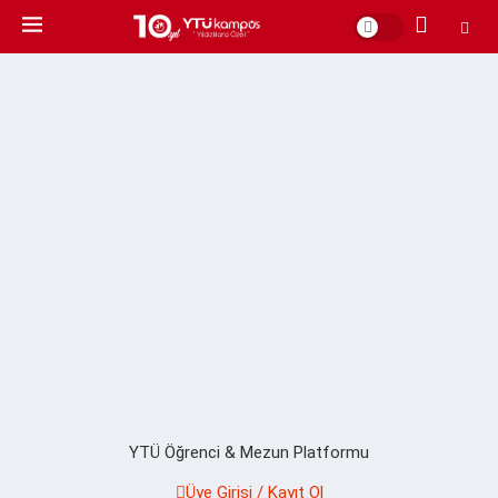
YTÜ Öğrenci & Mezun Platformu
Üye Girişi / Kayıt Ol