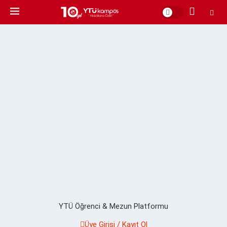
YTÜ Öğrenci & Mezun Platformu
Üye Girişi / Kayıt Ol