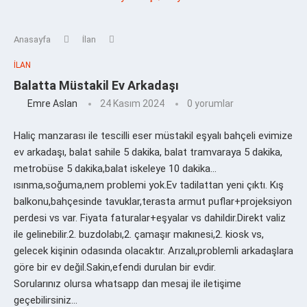
Anasayfa
İlan
İLAN
Balatta Müstakil Ev Arkadaşı
Emre Aslan
24 Kasım 2024
0 yorumlar
Haliç manzarası ile tescilli eser müstakil eşyalı bahçeli evimize
ev arkadaşı, balat sahile 5 dakika, balat tramvaraya 5 dakika,
metrobüse 5 dakika,balat iskeleye 10 dakika…
ısınma,soğuma,nem problemi yok.Ev tadilattan yeni çıktı. Kış
balkonu,bahçesinde tavuklar,terasta armut puflar+projeksiyon
perdesi vs var. Fiyata faturalar+eşyalar vs dahildir.Direkt valiz
ile gelinebilir.2. buzdolabı,2. çamaşır makınesi,2. kiosk vs,
gelecek kişinin odasında olacaktır. Arızalı,problemli arkadaşlara
göre bir ev değil.Sakin,efendi durulan bir evdir.
Sorularınız olursa whatsapp dan mesaj ile iletişime
geçebilirsiniz…