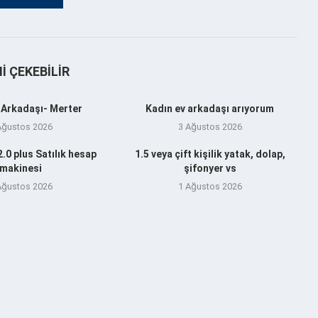
NI ÇEKEBILIR
 Arkadaşı- Merter
Kadın ev arkadaşı arıyorum
Ağustos 2026
3 Ağustos 2026
.0 plus Satılık hesap
1.5 veya çift kişilik yatak, dolap,
makinesi
şifonyer vs
Ağustos 2026
1 Ağustos 2026