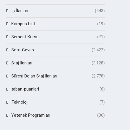
İş İlanları
(443)
Kampüs List
(19)
Serbest Kürsü
(71)
Soru-Cevap
(2.422)
Staj İlanları
(3.128)
Süresi Dolan Staj İlanları
(2.778)
taban-puanlari
(6)
Teknoloji
(7)
Yetenek Programları
(36)