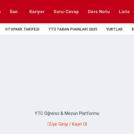
s
İlan
Kariyer
Soru-Cevap
Ders Notu
Liste
OTOPARK TARIFESI
YTÜ TABAN PUANLARI 2025
YURTLAR
K
YTÜ Öğrenci & Mezun Platformu
Üye Girişi / Kayıt Ol