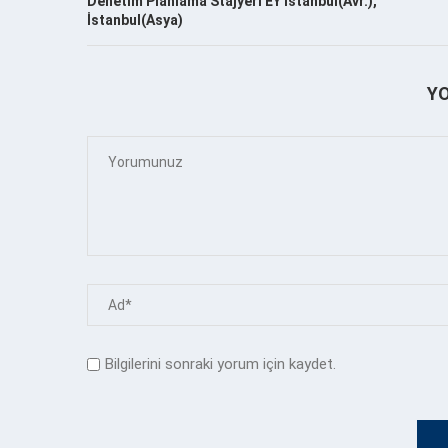
Denetim Planlama Stajyeri EY İstanbul(Avr.),
İstanbul(Asya)
Y
Bilgilerini sonraki yorum için kaydet.