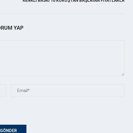
RENKLİ BASKI 10 KURUŞTAN BAŞLAYAN FİYATLARLA
ORUM YAP