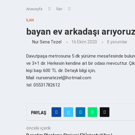
Anasayfa
İlan
İLAN
bayan ev arkadaşı arıyoru
Nur Sena Tezel
16 Ekim 2020
0 yorumlar
Davutpaşa metrosuna 5 dk yürüme mesafesinde bulunan 
ve 3+1 dir. Herkesin kendine ait bir odası mevcuttur. Çık
kişi başı 600 TL dir. Detaylı bilgi için;
Mail: nursenatezel@hotmail.com
tel: 05531782612
PAYLAŞ
önceki içerik