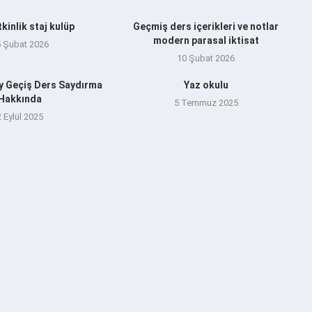
tkinlik staj kulüp
Geçmiş ders içerikleri ve notlar
modern parasal iktisat
5 Şubat 2026
10 Şubat 2026
y Geçiş Ders Saydırma
Yaz okulu
Hakkında
5 Temmuz 2025
2 Eylül 2025