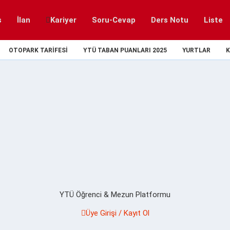
s
İlan
Kariyer
Soru-Cevap
Ders Notu
Liste
OTOPARK TARIFESI
YTÜ TABAN PUANLARI 2025
YURTLAR
K
YTÜ Öğrenci & Mezun Platformu
Üye Girişi / Kayıt Ol