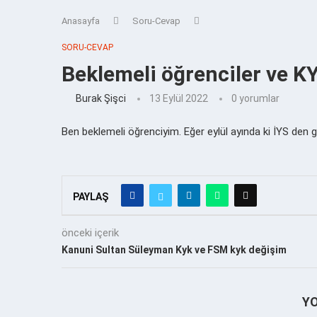
Anasayfa
Soru-Cevap
SORU-CEVAP
Beklemeli öğrenciler ve K
Burak Şişci
13 Eylül 2022
0 yorumlar
Ben beklemeli öğrenciyim. Eğer eylül ayında ki İYS d
PAYLAŞ
önceki içerik
Kanuni Sultan Süleyman Kyk ve FSM kyk değişim
Y