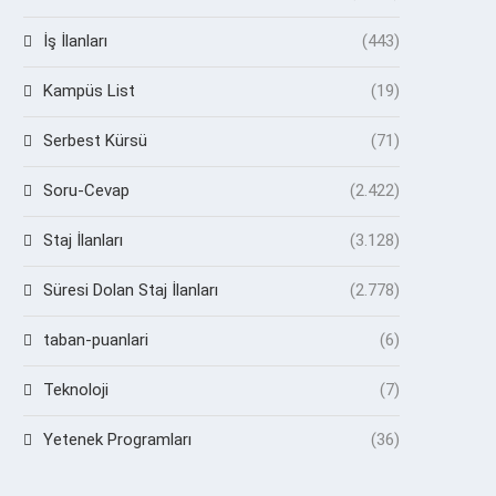
İş İlanları
(443)
Kampüs List
(19)
Serbest Kürsü
(71)
Soru-Cevap
(2.422)
Staj İlanları
(3.128)
Süresi Dolan Staj İlanları
(2.778)
taban-puanlari
(6)
Teknoloji
(7)
Yetenek Programları
(36)