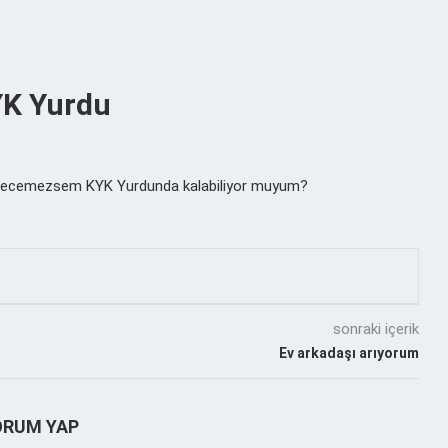
YK Yurdu
en gecemezsem KYK Yurdunda kalabiliyor muyum?
sonraki içerik
Ev arkadaşı arıyorum
ORUM YAP