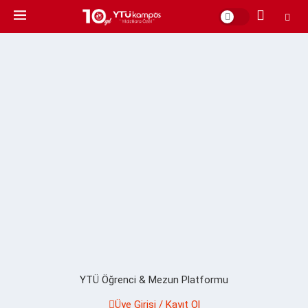
YTÜ Öğrenci & Mezun Platformu
Üye Girişi / Kayıt Ol