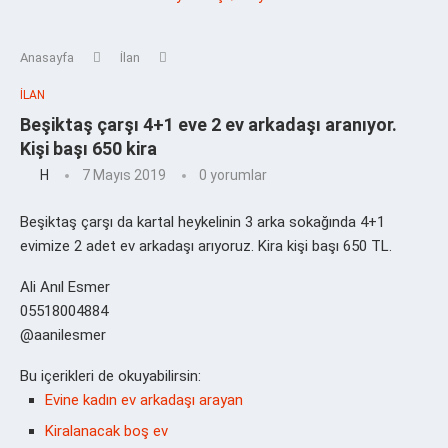
Anasayfa
İlan
İLAN
Beşiktaş çarşı 4+1 eve 2 ev arkadaşı aranıyor.
Kişi başı 650 kira
H
7 Mayıs 2019
0 yorumlar
Beşiktaş çarşı da kartal heykelinin 3 arka sokağında 4+1
evimize 2 adet ev arkadaşı arıyoruz. Kira kişi başı 650 TL.
Ali Anıl Esmer
05518004884
@aanilesmer
Bu içerikleri de okuyabilirsin:
Evine kadın ev arkadaşı arayan
Kiralanacak boş ev