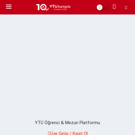
YTÜ Öğrenci & Mezun Platformu
Üye Girişi / Kayıt Ol