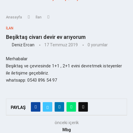
Anasayfa
İlan
İLAN
Beşiktaş civarı devir ev arıyorum
Deniz Ercan
17 Temmuz 2019
0 yorumlar
Merhabalar
Beşiktaş ve çevresinde 1+1 , 2+1 evini devretmek isteyenler
ile iletişime geçebiliriz.
whatsapp: 0543 896 54 97
PAYLAŞ
önceki içerik
Mbg