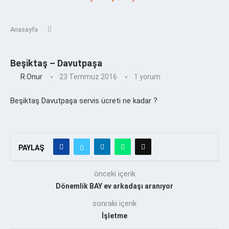
Anasayfa
Beşiktaş – Davutpaşa
R.onur
23 Temmuz 2016
1 yorum
Beşiktaş Davutpaşa servis ücreti ne kadar ?
PAYLAŞ
önceki içerik
Dönemlik BAY ev arkadaşı aranıyor
sonraki içerik
İşletme