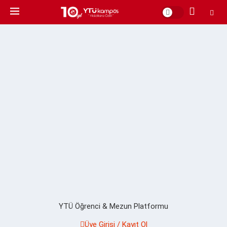
YTÜ Öğrenci & Mezun Platformu
Üye Girişi / Kayıt Ol