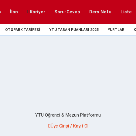
s
İlan
Kariyer
Soru-Cevap
Ders Notu
Liste
OTOPARK TARIFESI
YTÜ TABAN PUANLARI 2025
YURTLAR
K
YTÜ Öğrenci & Mezun Platformu
Üye Girişi / Kayıt Ol