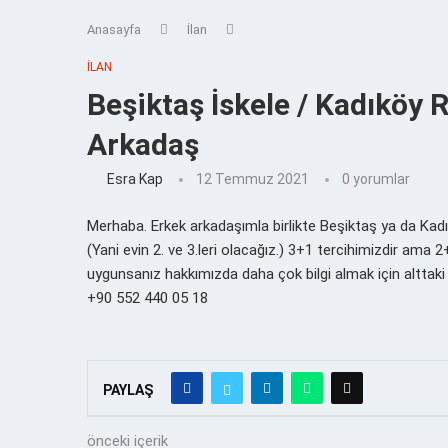
Anasayfa
İlan
İLAN
Beşiktaş İskele / Kadıköy 
Arkadaş
Esra Kap
12 Temmuz 2021
0 yorumlar
Merhaba. Erkek arkadaşımla birlikte Beşiktaş ya da Kadık
(Yani evin 2. ve 3.leri olacağız.) 3+1 tercihimizdir ama 2
uygunsanız hakkımızda daha çok bilgi almak için alttaki
+90 552 440 05 18
PAYLAŞ
önceki içerik