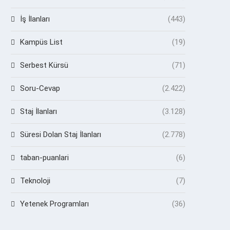
İş İlanları
(443)
Kampüs List
(19)
Serbest Kürsü
(71)
Soru-Cevap
(2.422)
Staj İlanları
(3.128)
Süresi Dolan Staj İlanları
(2.778)
taban-puanlari
(6)
Teknoloji
(7)
Yetenek Programları
(36)