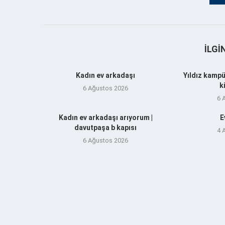
İLGI
Kadın ev arkadaşı
Yıldız kampü
k
6 Ağustos 2026
6 
Kadın ev arkadaşı arıyorum |
E
davutpaşa b kapısı
4 
6 Ağustos 2026