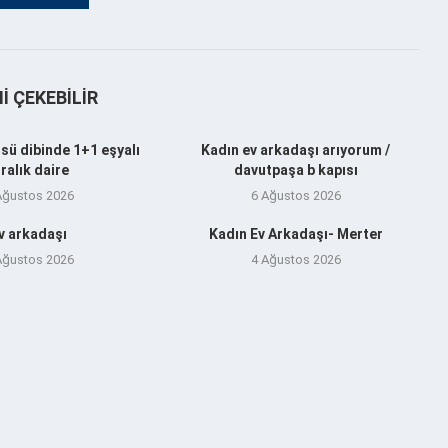
NI ÇEKEBILIR
sü dibinde 1+1 eşyalı
Kadın ev arkadaşı arıyorum /
iralık daire
davutpaşa b kapısı
Ağustos 2026
6 Ağustos 2026
v arkadaşı
Kadın Ev Arkadaşı- Merter
Ağustos 2026
4 Ağustos 2026