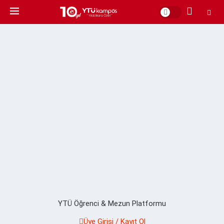
YTÜ Öğrenci & Mezun Platformu
Üye Girişi / Kayıt Ol