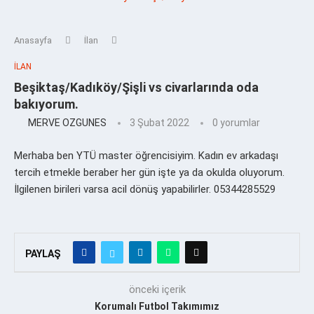
Anasayfa
İlan
İLAN
Beşiktaş/Kadıköy/Şişli vs civarlarında oda
bakıyorum.
MERVE OZGUNES
3 Şubat 2022
0 yorumlar
Merhaba ben YTÜ master öğrencisiyim. Kadın ev arkadaşı
tercih etmekle beraber her gün işte ya da okulda oluyorum.
İlgilenen birileri varsa acil dönüş yapabilirler. 05344285529
PAYLAŞ
önceki içerik
Korumalı Futbol Takımımız