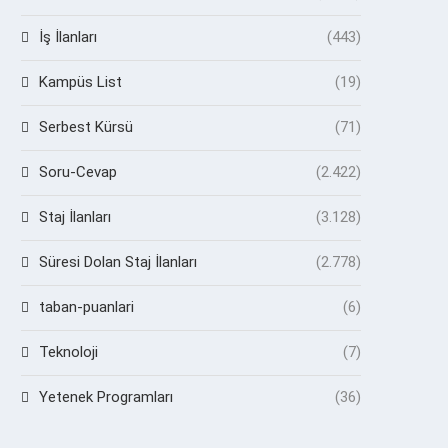
İş İlanları
(443)
Kampüs List
(19)
Serbest Kürsü
(71)
Soru-Cevap
(2.422)
Staj İlanları
(3.128)
Süresi Dolan Staj İlanları
(2.778)
taban-puanlari
(6)
Teknoloji
(7)
Yetenek Programları
(36)