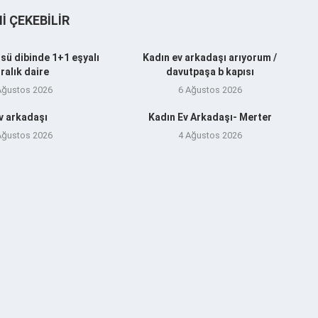
NI ÇEKEBILIR
sü dibinde 1+1 eşyalı
Kadın ev arkadaşı arıyorum /
iralık daire
davutpaşa b kapısı
Ağustos 2026
6 Ağustos 2026
v arkadaşı
Kadın Ev Arkadaşı- Merter
Ağustos 2026
4 Ağustos 2026