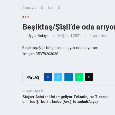
Anasayfa
İlan
İLAN
Beşiktaş/Şişli’de oda arıy
Uygar Bolayır
26 Şubat 2021
0 yorumlar
Beşiktaş/Şişli bölgesinde eşyalı oda arıyorum.
İletişim 05378263038
PAYLAŞ
önceki içerik
Stajyer Asistan Ustamgeliyor Teknoloji ve Ticaret
Limited Şirketi İstanbul(Avr.), İstanbul(Asya)