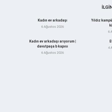
İLGI
Kadın ev arkadaşı
Yıldız kampü
k
6 Ağustos 2026
6 
Kadın ev arkadaşı arıyorum |
E
davutpaşa b kapısı
4 
6 Ağustos 2026