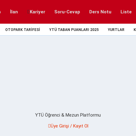
s
İlan
Kariyer
Soru-Cevap
Ders Notu
Liste
OTOPARK TARIFESI
YTÜ TABAN PUANLARI 2025
YURTLAR
K
YTÜ Öğrenci & Mezun Platformu
Üye Girişi / Kayıt Ol